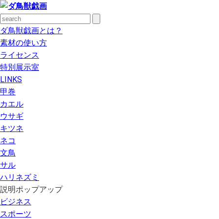
ダ鳥獣戯画とは？
素材の使い方
ライセンス
特別展示室
LINKS
甲巻
カエル
ウサギ
キツネ
ネコ
文鳥
サル
ハリネズミ
説明ポップアップ
ビジネス
スポーツ