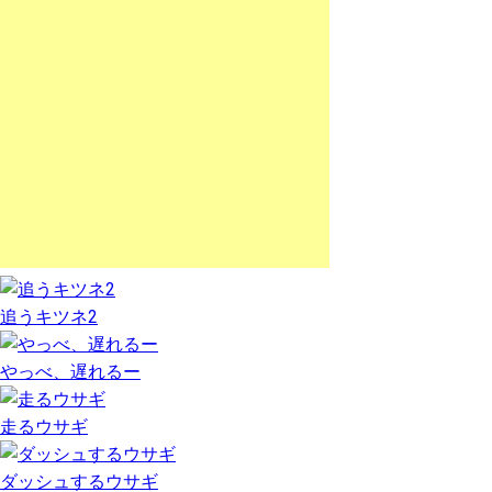
追うキツネ2
やっべ、遅れるー
走るウサギ
ダッシュするウサギ