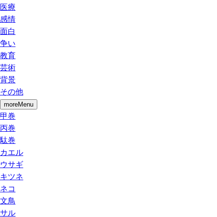
医療
感情
面白
争い
教育
芸術
背景
その他
moreMenu
甲巻
丙巻
駄巻
カエル
ウサギ
キツネ
ネコ
文鳥
サル