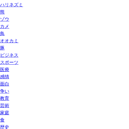
ハリネズミ
熊
ゾウ
カメ
鳥
オオカミ
豚
ビジネス
スポーツ
医療
感情
面白
争い
教育
芸術
家庭
食
歴史