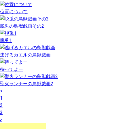
位置について
脱兎の鳥獣戯画その2
脱兎1
逃げるカエルの鳥獣戯画
待ってよー
聖火ランナーの鳥獣戯画2
<
1
2
3
>