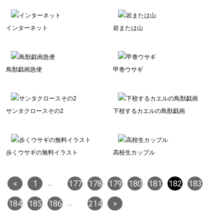
インターネット
岩または山
鳥獣戯画急便
甲巻ウサギ
サンタクロースその2
下校するカエルの鳥獣戯画
歩くウサギの無料イラスト
高校生カップル
...
<
1
177
178
179
180
181
182
183
...
184
185
186
214
>