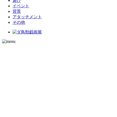
遊び
イベント
背景
アタッチメント
その他