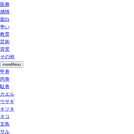
医療
感情
面白
争い
教育
芸術
背景
その他
moreMenu
甲巻
丙巻
駄巻
カエル
ウサギ
キツネ
ネコ
文鳥
サル