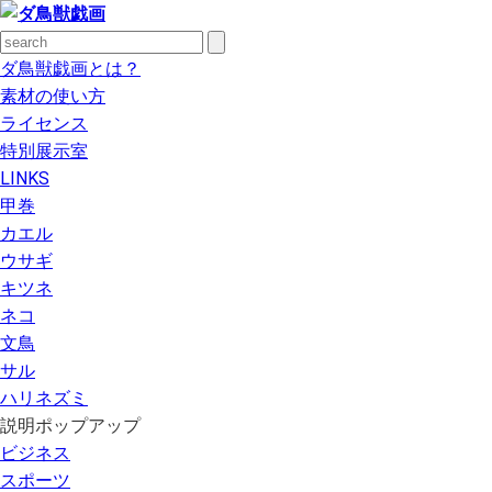
ダ鳥獣戯画とは？
素材の使い方
ライセンス
特別展示室
LINKS
甲巻
カエル
ウサギ
キツネ
ネコ
文鳥
サル
ハリネズミ
説明ポップアップ
ビジネス
スポーツ