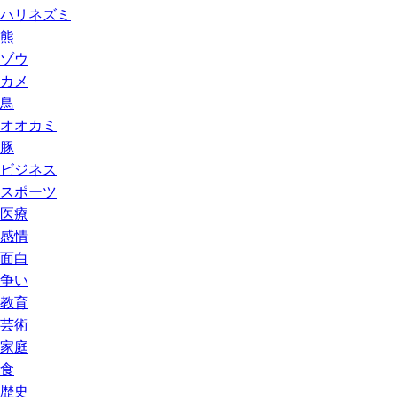
ハリネズミ
熊
ゾウ
カメ
鳥
オオカミ
豚
ビジネス
スポーツ
医療
感情
面白
争い
教育
芸術
家庭
食
歴史