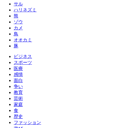
サル
ハリネズミ
熊
ゾウ
カメ
鳥
オオカミ
豚
ビジネス
スポーツ
医療
感情
面白
争い
教育
芸術
家庭
食
歴史
ファッション