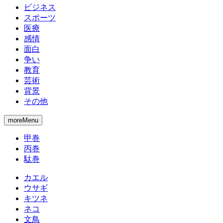
ビジネス
スポーツ
医療
感情
面白
争い
教育
芸術
背景
その他
moreMenu
甲巻
丙巻
駄巻
カエル
ウサギ
キツネ
ネコ
文鳥