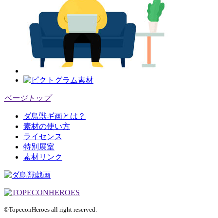
ページトップ
ダ鳥獣ギ画とは？
素材の使い方
ライセンス
特別展室
素材リンク
©TopeconHeroes all right reserved.