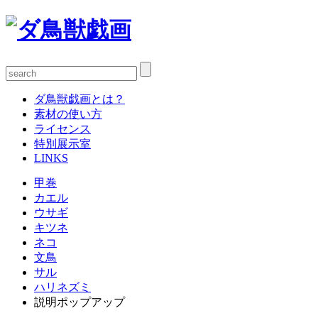
ダ鳥獣戯画とは？
素材の使い方
ライセンス
特別展示室
LINKS
甲巻
カエル
ウサギ
キツネ
ネコ
文鳥
サル
ハリネズミ
説明ポップアップ