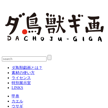
ダ鳥獣戯画とは？
素材の使い方
ライセンス
特別展示室
LINKS
甲巻
カエル
ウサギ