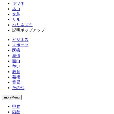
キツネ
ネコ
文鳥
サル
ハリネズミ
説明ポップアップ
ビジネス
スポーツ
医療
感情
面白
争い
教育
芸術
背景
その他
moreMenu
甲巻
丙巻