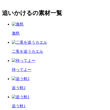
追いかけるの素材一覧
激怒
二兎を追うカエル
待ってよー
追う蛙2
追う蛙1