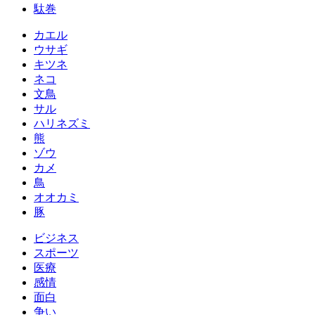
駄巻
カエル
ウサギ
キツネ
ネコ
文鳥
サル
ハリネズミ
熊
ゾウ
カメ
鳥
オオカミ
豚
ビジネス
スポーツ
医療
感情
面白
争い