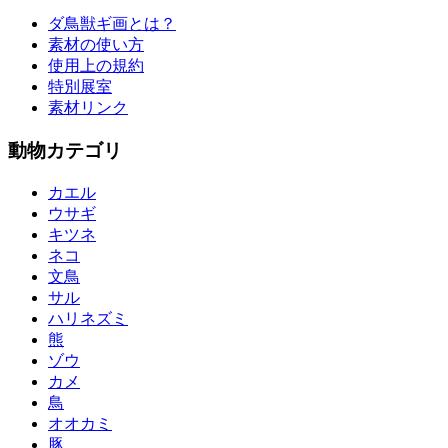
ダ鳥獣ギ画とは？
素材の使い方
使用上の規約
特別展室
素材リンク
動物カテゴリ
カエル
ウサギ
キツネ
ネコ
文鳥
サル
ハリネズミ
熊
ゾウ
カメ
鳥
オオカミ
豚