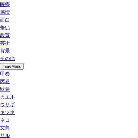
医療
感情
面白
争い
教育
芸術
背景
その他
moreMenu
甲巻
丙巻
駄巻
カエル
ウサギ
キツネ
ネコ
文鳥
サル