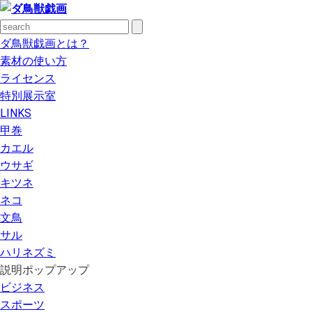
ダ鳥獣戯画とは？
素材の使い方
ライセンス
特別展示室
LINKS
甲巻
カエル
ウサギ
キツネ
ネコ
文鳥
サル
ハリネズミ
説明ポップアップ
ビジネス
スポーツ