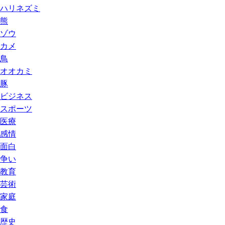
ハリネズミ
熊
ゾウ
カメ
鳥
オオカミ
豚
ビジネス
スポーツ
医療
感情
面白
争い
教育
芸術
家庭
食
歴史