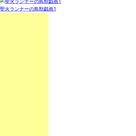
聖火ランナーの鳥獣戯画1