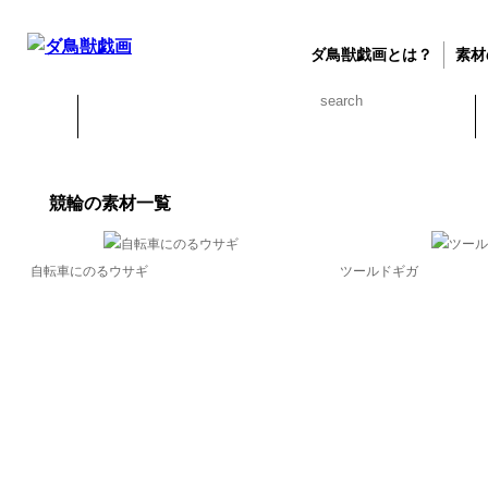
ダ鳥獣戯画とは？
素材
競輪の素材一覧
自転車にのるウサギ
ツールドギガ