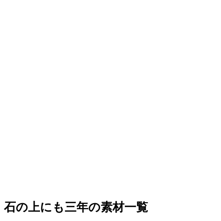
石の上にも三年の素材一覧