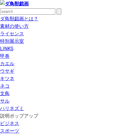
ダ鳥獣戯画とは？
素材の使い方
ライセンス
特別展示室
LINKS
甲巻
カエル
ウサギ
キツネ
ネコ
文鳥
サル
ハリネズミ
説明ポップアップ
ビジネス
スポーツ