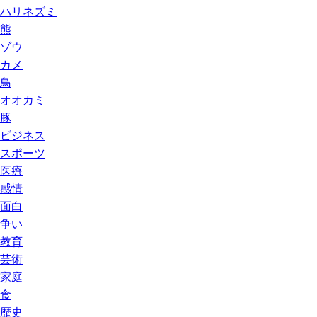
ハリネズミ
熊
ゾウ
カメ
鳥
オオカミ
豚
ビジネス
スポーツ
医療
感情
面白
争い
教育
芸術
家庭
食
歴史