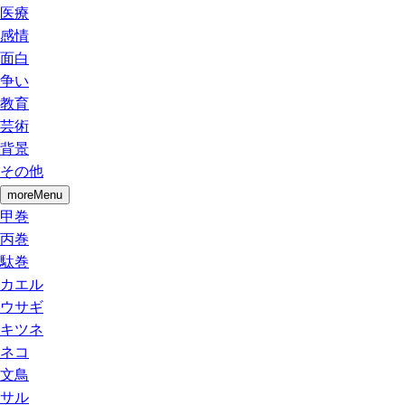
医療
感情
面白
争い
教育
芸術
背景
その他
moreMenu
甲巻
丙巻
駄巻
カエル
ウサギ
キツネ
ネコ
文鳥
サル