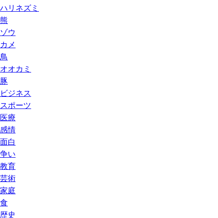
ハリネズミ
熊
ゾウ
カメ
鳥
オオカミ
豚
ビジネス
スポーツ
医療
感情
面白
争い
教育
芸術
家庭
食
歴史