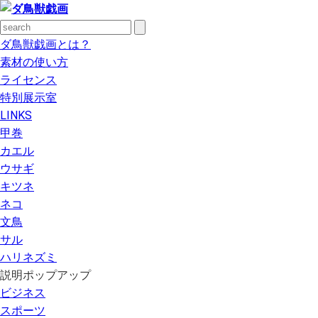
ダ鳥獣戯画とは？
素材の使い方
ライセンス
特別展示室
LINKS
甲巻
カエル
ウサギ
キツネ
ネコ
文鳥
サル
ハリネズミ
説明ポップアップ
ビジネス
スポーツ