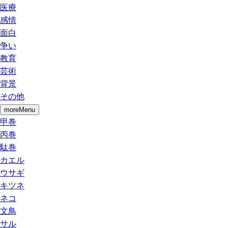
医療
感情
面白
争い
教育
芸術
背景
その他
moreMenu
甲巻
丙巻
駄巻
カエル
ウサギ
キツネ
ネコ
文鳥
サル