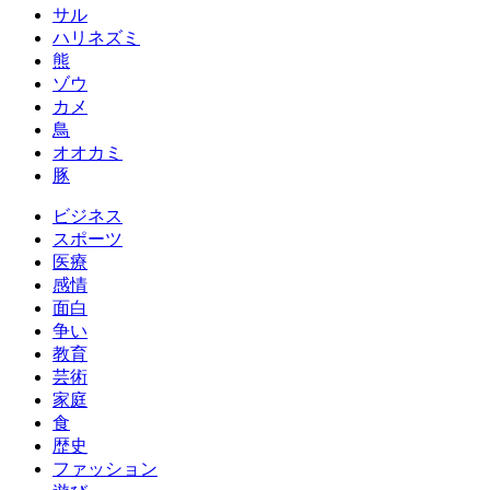
サル
ハリネズミ
熊
ゾウ
カメ
鳥
オオカミ
豚
ビジネス
スポーツ
医療
感情
面白
争い
教育
芸術
家庭
食
歴史
ファッション