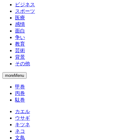
ビジネス
スポーツ
医療
感情
面白
争い
教育
芸術
背景
その他
moreMenu
甲巻
丙巻
駄巻
カエル
ウサギ
キツネ
ネコ
文鳥