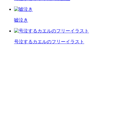
嘘泣き
号泣するカエルのフリーイラスト