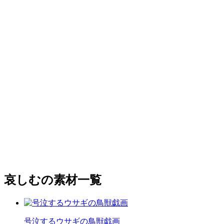
哀しむの素材一覧
号泣するウサギの鳥獣戯画