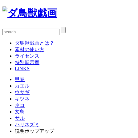
ダ鳥獣戯画とは？
素材の使い方
ライセンス
特別展示室
LINKS
甲巻
カエル
ウサギ
キツネ
ネコ
文鳥
サル
ハリネズミ
説明ポップアップ