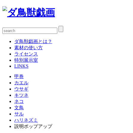
ダ鳥獣戯画とは？
素材の使い方
ライセンス
特別展示室
LINKS
甲巻
カエル
ウサギ
キツネ
ネコ
文鳥
サル
ハリネズミ
説明ポップアップ