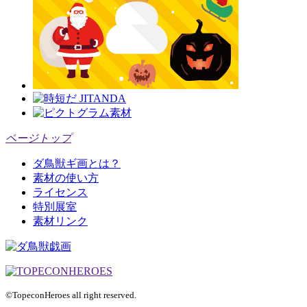
ページトップ
ダ鳥獣ギ画とは？
素材の使い方
ライセンス
特別展室
素材リンク
©TopeconHeroes all right reserved.