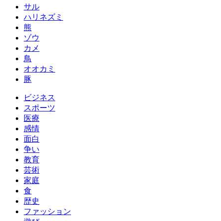
サル
ハリネズミ
熊
ゾウ
カメ
鳥
オオカミ
豚
ビジネス
スポーツ
医療
感情
面白
争い
教育
芸術
家庭
食
歴史
ファッション