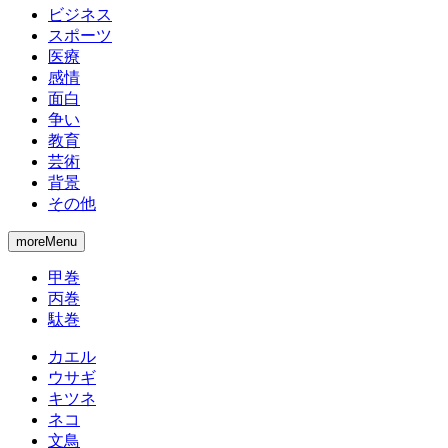
ビジネス
スポーツ
医療
感情
面白
争い
教育
芸術
背景
その他
moreMenu
甲巻
丙巻
駄巻
カエル
ウサギ
キツネ
ネコ
文鳥