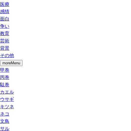
医療
感情
面白
争い
教育
芸術
背景
その他
moreMenu
甲巻
丙巻
駄巻
カエル
ウサギ
キツネ
ネコ
文鳥
サル