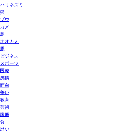
ハリネズミ
熊
ゾウ
カメ
鳥
オオカミ
豚
ビジネス
スポーツ
医療
感情
面白
争い
教育
芸術
家庭
食
歴史