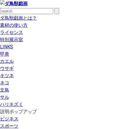
ダ鳥獣戯画とは？
素材の使い方
ライセンス
特別展示室
LINKS
甲巻
カエル
ウサギ
キツネ
ネコ
文鳥
サル
ハリネズミ
説明ポップアップ
ビジネス
スポーツ