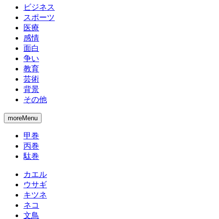
ビジネス
スポーツ
医療
感情
面白
争い
教育
芸術
背景
その他
moreMenu
甲巻
丙巻
駄巻
カエル
ウサギ
キツネ
ネコ
文鳥