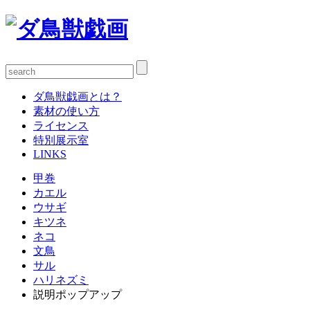
ダ鳥獣戯画とは？
素材の使い方
ライセンス
特別展示室
LINKS
甲巻
カエル
ウサギ
キツネ
ネコ
文鳥
サル
ハリネズミ
説明ポップアップ