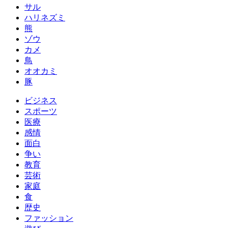
サル
ハリネズミ
熊
ゾウ
カメ
鳥
オオカミ
豚
ビジネス
スポーツ
医療
感情
面白
争い
教育
芸術
家庭
食
歴史
ファッション