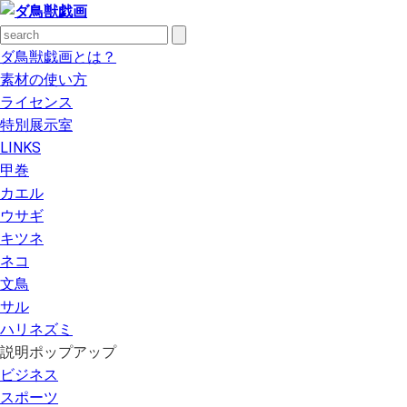
ダ鳥獣戯画とは？
素材の使い方
ライセンス
特別展示室
LINKS
甲巻
カエル
ウサギ
キツネ
ネコ
文鳥
サル
ハリネズミ
説明ポップアップ
ビジネス
スポーツ