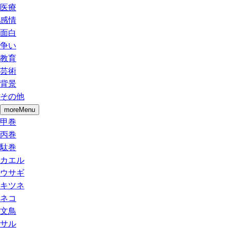
医療
感情
面白
争い
教育
芸術
背景
その他
moreMenu
甲巻
丙巻
駄巻
カエル
ウサギ
キツネ
ネコ
文鳥
サル