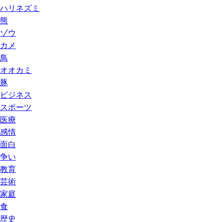
ハリネズミ
熊
ゾウ
カメ
鳥
オオカミ
豚
ビジネス
スポーツ
医療
感情
面白
争い
教育
芸術
家庭
食
歴史